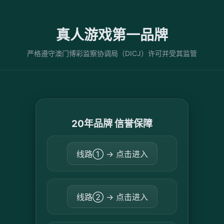
真人游戏第一品牌
严格遵守澳门博彩监察协调局（DICJ）许可并受其监管
20年品牌 信誉保障
线路① → 点击进入
线路② → 点击进入